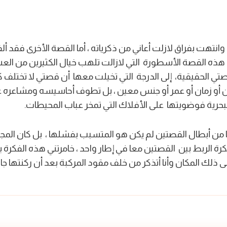
تهت بفراق لازلت أعاني من ذكرياته ، أما القصة الأخرى فقد أل
هذه القصة الأسطورة التي لازالت تلهب خيال الكثيرين من العش
صتي الحقيقية
،
إلى الدرجة التي تخيلت معها أن قصتي لا تختلف
ان أو زمان أو عمر أو جنس معين ، بل تطوف أحاسيسه ومشاعره 
البحرية فوضويتها على الأفلاك التي تمخر عباب المحيطات.
أيا من أبطال القصتين لم يكن هو المتسبب بفشلها ، بل كان ال
كرة الربط بين القصتين معا في إطار واحد ، خامرتني هذه الفكرة با
لك المكان وأنا أتذكر من خلف مقود المركبة بعد أن ركنتها جان