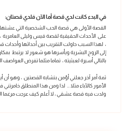
في البدء كانت لدي قصة أما الآن فلدي قصتان:
القصة الأولى هي قصة الحب الشخصية التي عشتها وان
على الأحداث الحقيقية لقصة قيس وليلى العامرية ، 
، لهذا السبب حاولت التقريب بين أحداثها وأحداث ق
إلى الروح البشرية ويأسرها هو شعور لا يرتبط بمك
بالتالي أسيرة لعبثيته ، تماما مثلما تفرض العواصف 
ثمة أمر آخر جعلني أؤمن بتشابه القصتين ، وهو أن 
الأمور كالآباء مثلا … لذا ومن هذا المنطلق خامرتني ف
ولدت فيه قصة عشقي ، لا أعلم كيف عرجت مرغما الى ذ