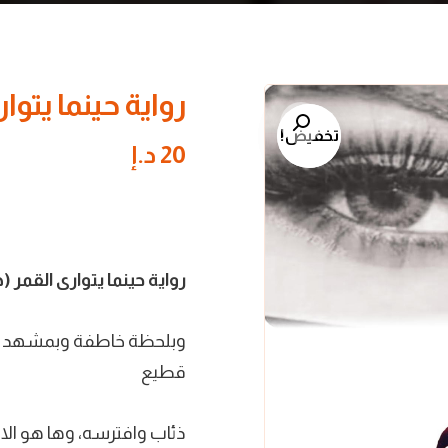
رواية حينما يتوا
تكبير الصورة
تخفيض!
تخفيض!
20
د.إ
رواية حينما يتوارى القمر (
وبلحظة خاطفة وبمشهد مؤل
قطيع
ذئاب وافترسه، وها هو الاب