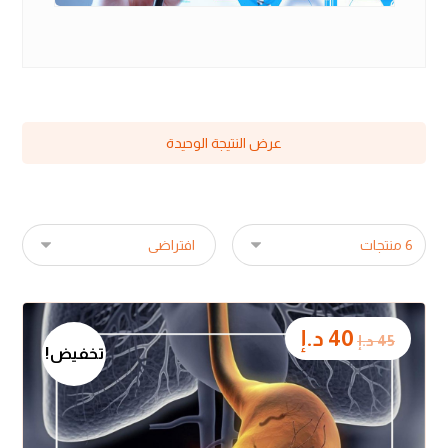
عرض النتيجة الوحيدة
40
د.إ
45
د.إ
تخفيض!