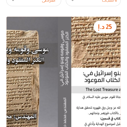
25
د.إ