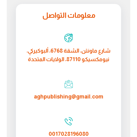
معلومات التواصل
شارع ماونتن، الشقة 6768، ألبوكيركي،
نيومكسيكو 87110، الولايات المتحدة
aghpublishing@gmail.com
0017028196080