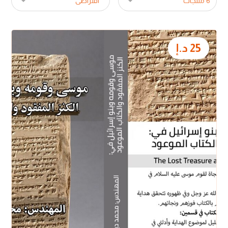
25
د.إ