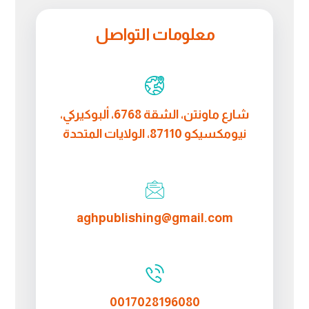
معلومات التواصل
شارع ماونتن، الشقة 6768، ألبوكيركي،
نيومكسيكو 87110، الولايات المتحدة
aghpublishing@gmail.com
0017028196080