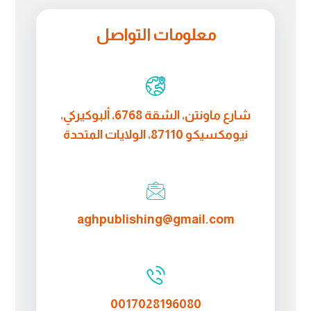
معلومات التواصل
شارع ماونتن، الشقة 6768، ألبوكيركي،
نيومكسيكو 87110، الولايات المتحدة
aghpublishing@gmail.com
0017028196080