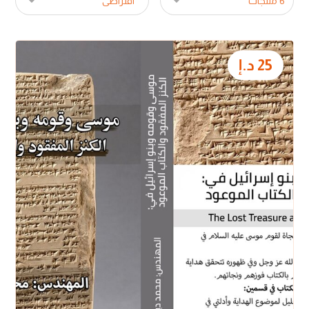
25
د.إ