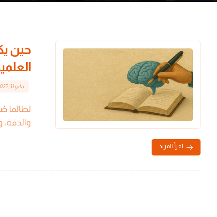
حين يكت
العلمي
مايو 31, 2025
لطالما صُ
والدقة، وا
اقرأ المزيد