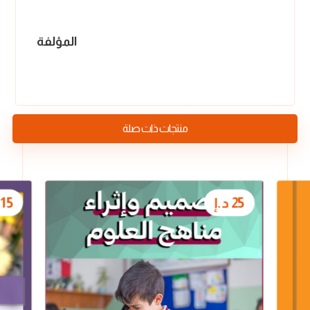
المؤلفة
منتجات ذات صلة
25
د.إ
15