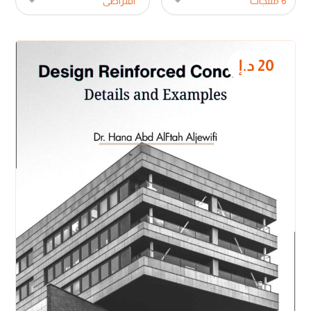
20
د.إ