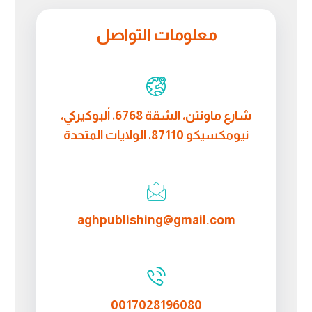
معلومات التواصل
شارع ماونتن، الشقة 6768، ألبوكيركي،
نيومكسيكو 87110، الولايات المتحدة
aghpublishing@gmail.com
0017028196080