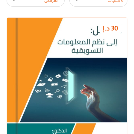
30
د.إ