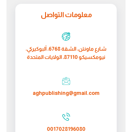
معلومات التواصل
شارع ماونتن، الشقة 6768، ألبوكيركي،
نيومكسيكو 87110، الولايات المتحدة
aghpublishing@gmail.com
0017028196080