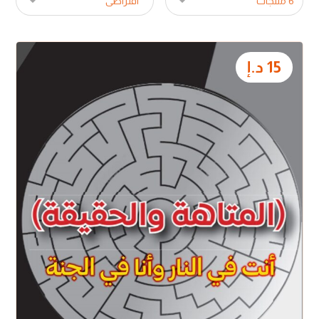
15
د.إ