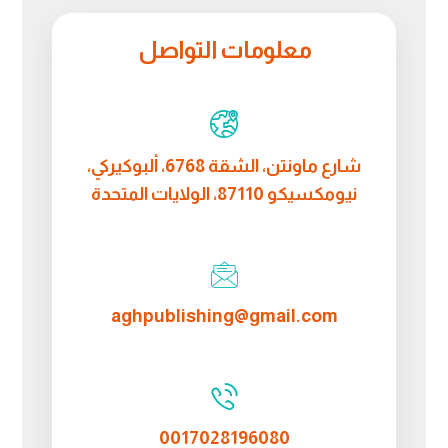
معلومات التواصل
شارع ماونتن، الشقة 6768، ألبوكيركي،
نيومكسيكو 87110، الولايات المتحدة
aghpublishing@gmail.com
0017028196080