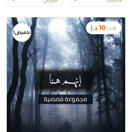
10
د.إ
15
د.إ
تخفيض!