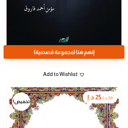
إنهم هنا (مجموعة قصصية)
Add to Wishlist
25
د.إ
30
د.إ
تخفيض!