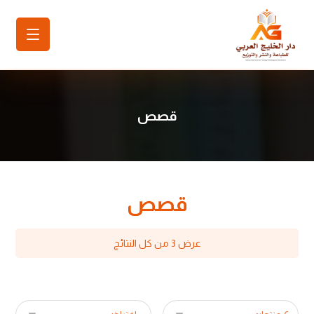
قصص
قصص
عرض ⁦3⁩ من كل النتائج