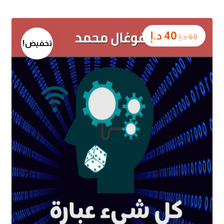
40
د.إ
60
د.إ
تخفيض!