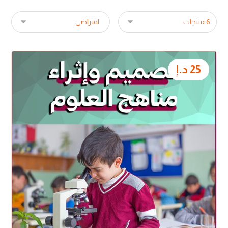
25
د.إ