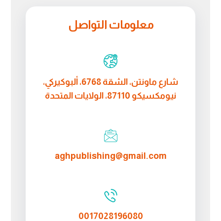
معلومات التواصل
شارع ماونتن، الشقة 6768، ألبوكيركي،
نيومكسيكو 87110، الولايات المتحدة
aghpublishing@gmail.com
0017028196080