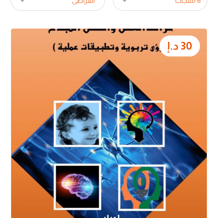
30
د.إ