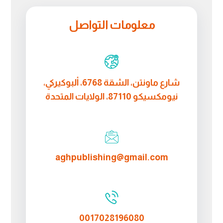
معلومات التواصل
شارع ماونتن، الشقة 6768، ألبوكيركي،
نيومكسيكو 87110، الولايات المتحدة
aghpublishing@gmail.com
0017028196080