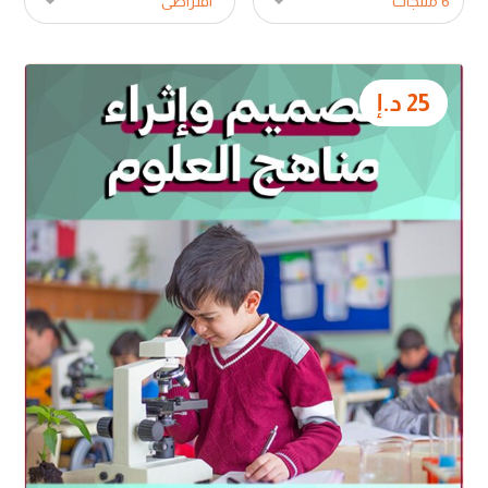
25
د.إ