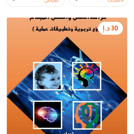
30
د.إ