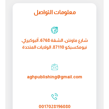
معلومات التواصل
شارع ماونتن، الشقة 6768، ألبوكيركي،
نيومكسيكو 87110، الولايات المتحدة
aghpublishing@gmail.com
0017028196080