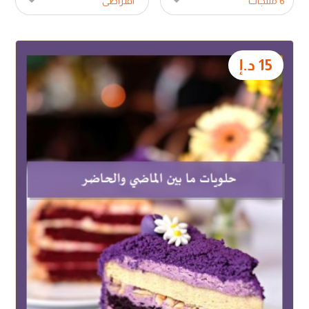
15
د.إ