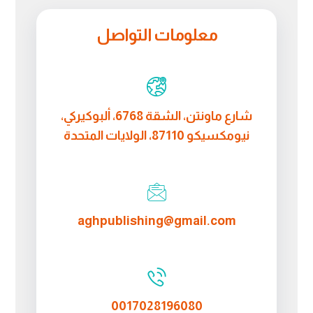
معلومات التواصل
شارع ماونتن، الشقة 6768، ألبوكيركي،
نيومكسيكو 87110، الولايات المتحدة
aghpublishing@gmail.com
0017028196080