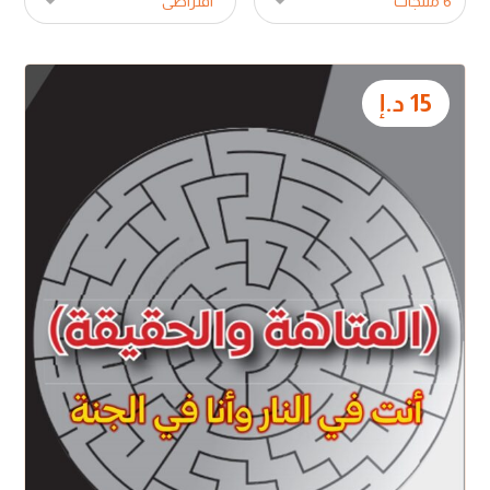
15
د.إ