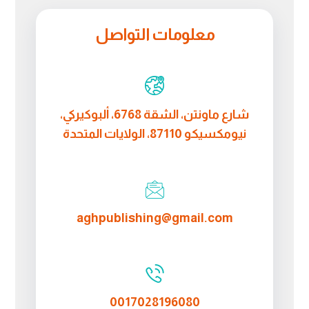
معلومات التواصل
شارع ماونتن، الشقة 6768، ألبوكيركي،
نيومكسيكو 87110، الولايات المتحدة
aghpublishing@gmail.com
0017028196080