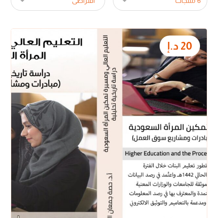
20
د.إ