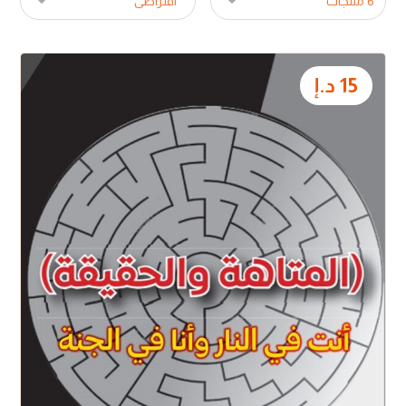
15
د.إ