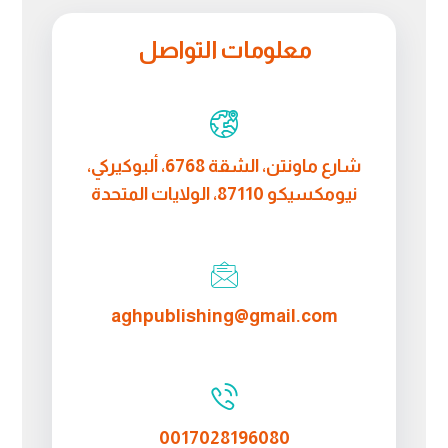
معلومات التواصل
شارع ماونتن، الشقة 6768، ألبوكيركي،
نيومكسيكو 87110، الولايات المتحدة
aghpublishing@gmail.com
0017028196080