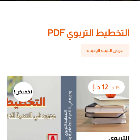
التخطيط التربوي PDF
عرض النتيجة الوحيدة
12
د.إ
15
د.إ
تخفيض!