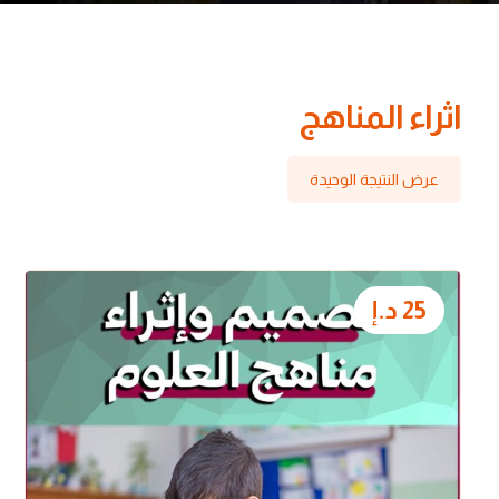
اثراء المناهج
عرض النتيجة الوحيدة
25
د.إ