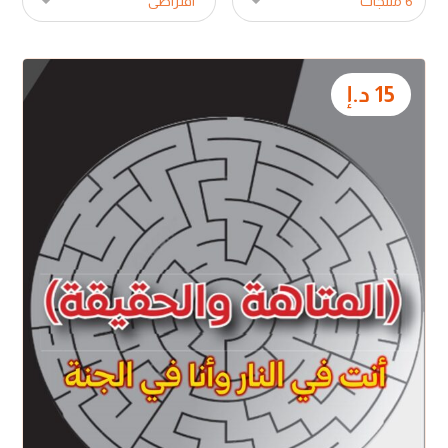
15
د.إ