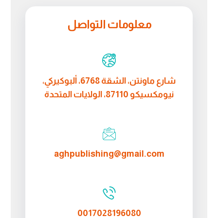
معلومات التواصل
شارع ماونتن، الشقة 6768، ألبوكيركي،
نيومكسيكو 87110، الولايات المتحدة
aghpublishing@gmail.com
0017028196080