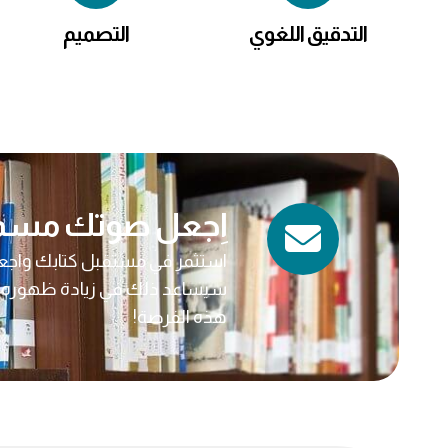
التدقيق اللغوي
التصميم
اِجعل صوتك مسمو
استثمر في مستقبل كتابك واجعله 
سيساعد ذلك في زيادة ظهوره وانتش
هذه الفرصة!