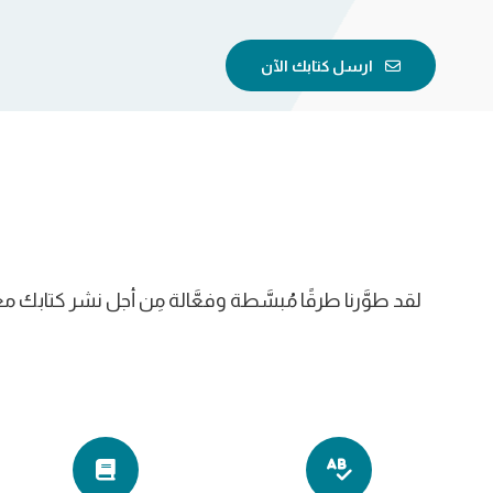
ارسل كتابك الآن
لقد طوَّرنا طرقًا مُبسَّطة وفعَّالة مِن أجل نشر كتابك 